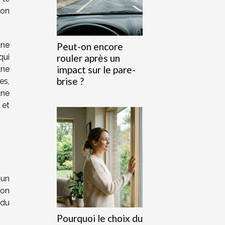
ion
une
Peut-on encore
qui
rouler après un
impact sur le pare-
une
brise ?
es,
une
 et
 un
son
 du
Pourquoi le choix du