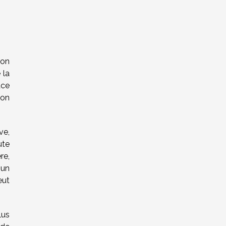
ion
 la
ace
ion
ve,
ute
re,
 un
eut
lus