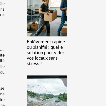
ôle
ons
que
Enlèvement rapide
ou planifié : quelle
at,
solution pour vider
ute
vos locaux sans
ité
stress ?
lle
 du
les
 de
tre
 le