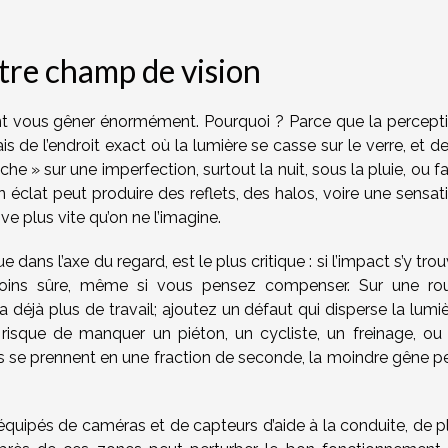
votre champ de vision
nt vous gêner énormément. Pourquoi ? Parce que la percept
 de l’endroit exact où la lumière se casse sur le verre, et de
e » sur une imperfection, surtout la nuit, sous la pluie, ou f
n éclat peut produire des reflets, des halos, voire une sensat
ve plus vite qu’on ne l’imagine.
e dans l’axe du regard, est le plus critique : si l’impact s’y trou
oins sûre, même si vous pensez compenser. Sur une ro
 a déjà plus de travail; ajoutez un défaut qui disperse la lumiè
sque de manquer un piéton, un cycliste, un freinage, ou
ns se prennent en une fraction de seconde, la moindre gêne p
 équipés de caméras et de capteurs d’aide à la conduite, de p