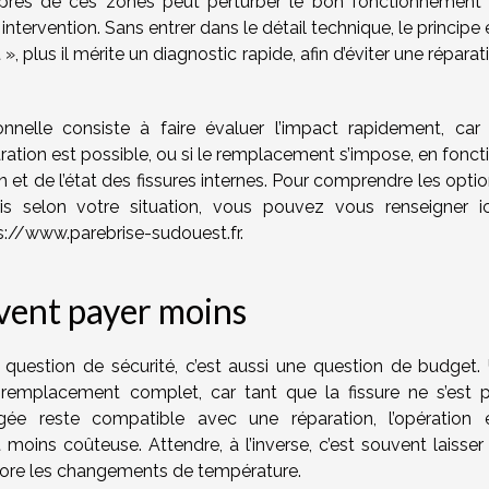
é près de ces zones peut perturber le bon fonctionnement
ntervention. Sans entrer dans le détail technique, le principe 
t », plus il mérite un diagnostic rapide, afin d’éviter une réparat
onnelle consiste à faire évaluer l’impact rapidement, car
ration est possible, ou si le remplacement s’impose, en fonct
ion et de l’état des fissures internes. Pour comprendre les optio
s selon votre situation, vous pouvez vous renseigner ic
s://www.parebrise-sudouest.fr.
uvent payer moins
e question de sécurité, c’est aussi une question de budget.
remplacement complet, car tant que la fissure ne s’est 
 reste compatible avec une réparation, l’opération 
moins coûteuse. Attendre, à l’inverse, c’est souvent laisser
 adore les changements de température.