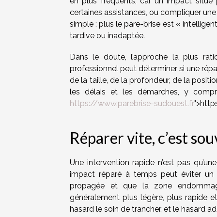
en plus fréquents, car un impact situ
certaines assistances, ou compliquer une i
simple : plus le pare-brise est « intelligen
tardive ou inadaptée.
Dans le doute, l’approche la plus rati
professionnel peut déterminer si une répa
de la taille, de la profondeur, de la posit
les délais et les démarches, y compri
https://www.parebrise-sudouest.fr
">http
Réparer vite, c’est so
Une intervention rapide n’est pas qu’un
impact réparé à temps peut éviter un 
propagée et que la zone endommagée
généralement plus légère, plus rapide et 
hasard le soin de trancher, et le hasard