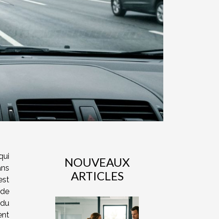
qui
NOUVEAUX
ans
ARTICLES
est
 de
 du
ent