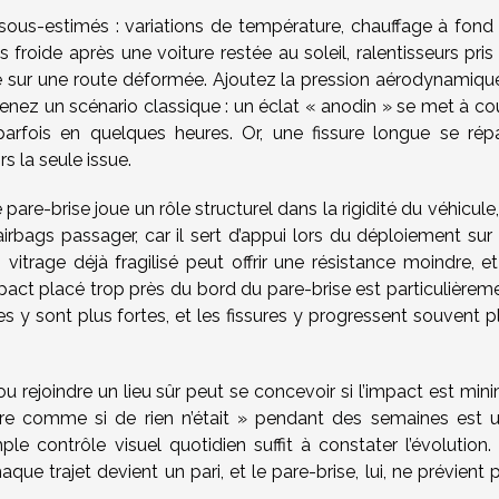
ous-estimés : variations de température, chauffage à fond
ès froide après une voiture restée au soleil, ralentisseurs pris
se sur une route déformée. Ajoutez la pression aérodynamiqu
enez un scénario classique : un éclat « anodin » se met à cou
parfois en quelques heures. Or, une fissure longue se rép
s la seule issue.
Le pare-brise joue un rôle structurel dans la rigidité du véhicule,
irbags passager, car il sert d’appui lors du déploiement sur
trage déjà fragilisé peut offrir une résistance moindre, et
impact placé trop près du bord du pare-brise est particulièrem
es y sont plus fortes, et les fissures y progressent souvent p
u rejoindre un lieu sûr peut se concevoir si l’impact est min
ire comme si de rien n’était » pendant des semaines est 
ple contrôle visuel quotidien suffit à constater l’évolution.
aque trajet devient un pari, et le pare-brise, lui, ne prévient 