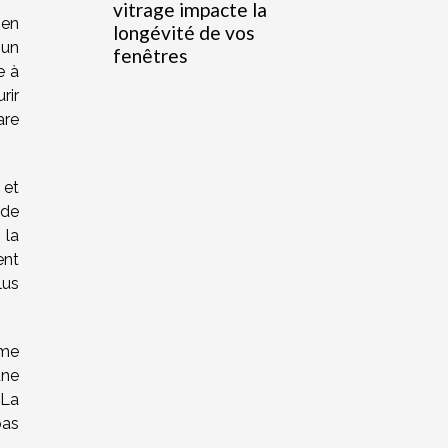
vitrage impacte la
 en
longévité de vos
 un
fenêtres
e à
rir
are
 et
 de
 la
ent
lus
ime
une
 La
pas