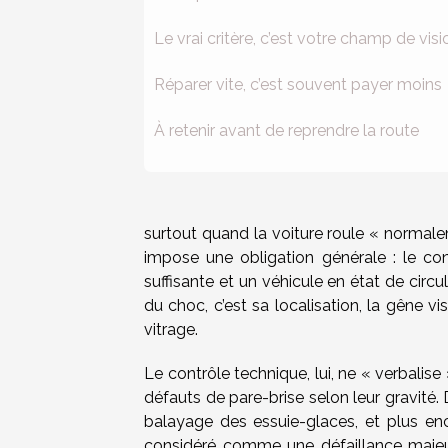
Le vrai critère, c’est votre champ de visi
Réparer vite, c’est souvent payer moins
À retenir avant de reprendre la route
surtout quand la voiture roule « normale
impose une obligation générale : le con
suffisante et un véhicule en état de circul
du choc, c’est sa localisation, la gêne visu
vitrage.
Le contrôle technique, lui, ne « verbalise »
défauts de pare-brise selon leur gravité.
balayage des essuie-glaces, et plus en
considéré comme une défaillance majeure