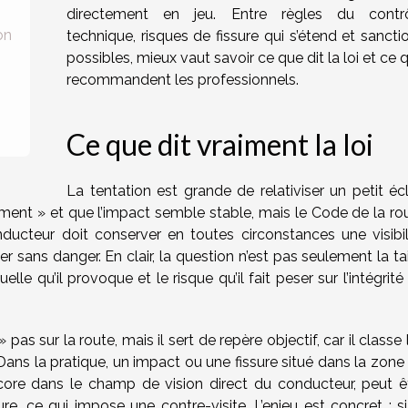
directement en jeu. Entre règles du contr
on
technique, risques de fissure qui s’étend et sancti
possibles, mieux vaut savoir ce que dit la loi et ce 
recommandent les professionnels.
Ce que dit vraiment la loi
La tentation est grande de relativiser un petit écl
ment » et que l’impact semble stable, mais le Code de la ro
ducteur doit conserver en toutes circonstances une visibil
er sans danger. En clair, la question n’est pas seulement la tai
elle qu’il provoque et le risque qu’il fait peser sur l’intégrité
 pas sur la route, mais il sert de repère objectif, car il classe 
 Dans la pratique, un impact ou une fissure situé dans la zone
core dans le champ de vision direct du conducteur, peut ê
, ce qui impose une contre-visite. L’enjeu est concret : si