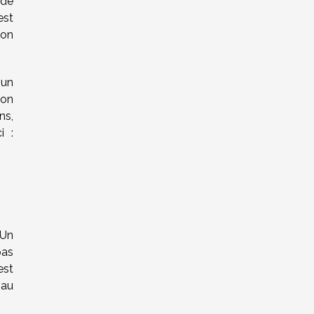
 de
est
ion
 un
ion
ns,
i :
 Un
pas
est
 au