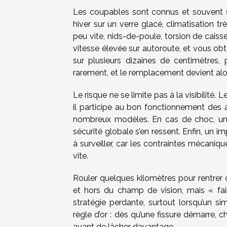
Les coupables sont connus et souvent s
hiver sur un verre glacé, climatisation tr
peu vite, nids-de-poule, torsion de cais
vitesse élevée sur autoroute, et vous obt
sur plusieurs dizaines de centimètres, 
rarement, et le remplacement devient alor
Le risque ne se limite pas à la visibilité. 
il participe au bon fonctionnement des a
nombreux modèles. En cas de choc, un vi
sécurité globale s’en ressent. Enfin, un 
à surveiller, car les contraintes mécaniqu
vite.
Rouler quelques kilomètres pour rentrer o
et hors du champ de vision, mais « fa
stratégie perdante, surtout lorsqu’un sim
règle d’or : dès qu’une fissure démarre, ch
avant de lâcher davantage.